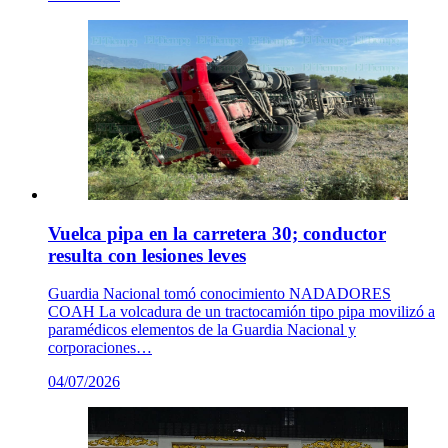
Vuelca pipa en la carretera 30; conductor
resulta con lesiones leves
Guardia Nacional tomó conocimiento NADADORES
COAH La volcadura de un tractocamión tipo pipa movilizó a
paramédicos elementos de la Guardia Nacional y
corporaciones…
04/07/2026