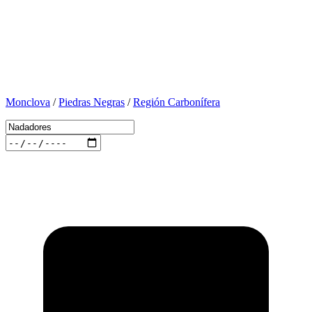
Monclova
/
Piedras Negras
/
Región Carbonífera