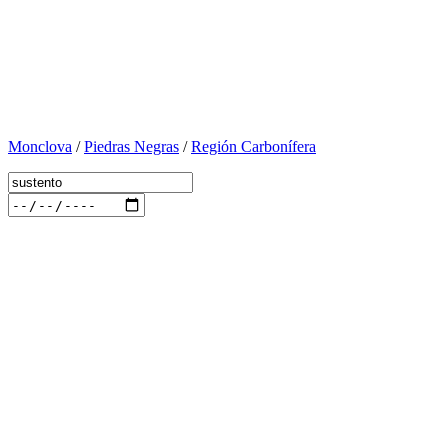
Monclova
/
Piedras Negras
/
Región Carbonífera