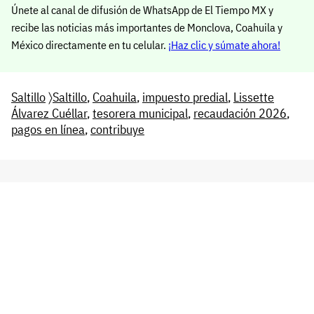
Únete al canal de difusión de WhatsApp de El Tiempo MX y
recibe las noticias más importantes de Monclova, Coahuila y
México directamente en tu celular.
¡Haz clic y súmate ahora!
Saltillo
〉
Saltillo
,
Coahuila
,
impuesto predial
,
Lissette
Álvarez Cuéllar
,
tesorera municipal
,
recaudación 2026
,
pagos en línea
,
contribuye