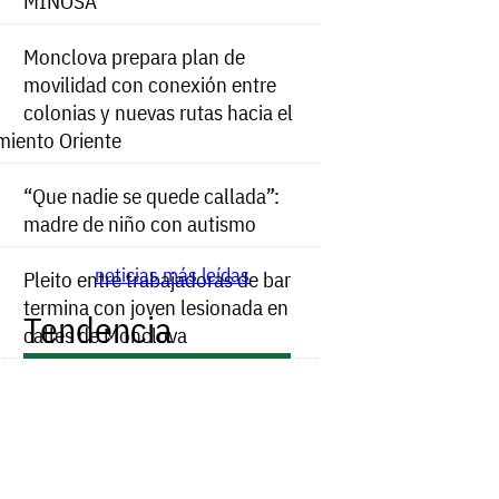
MINOSA
Monclova prepara plan de
movilidad con conexión entre
colonias y nuevas rutas hacia el
miento Oriente
“Que nadie se quede callada”:
madre de niño con autismo
noticias más leídas
Pleito entre trabajadoras de bar
termina con joven lesionada en
Tendencia
calles de Monclova