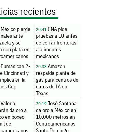
icias recientes
México pierde
CNA pide
20:41
enales ante
pruebas a EU antes
zuela y se
de cerrar fronteras
a con plata en
a alimentos
roamericanos
mexicanos
Pumas cae 2-
Amazon
20:33
e Cincinnati y
respalda planta de
mplica en la
gas para centros de
ues Cup
datos de IA en
Texas
Valeria
José Santana
20:19
rán da oro a
da oro a México en
co en boxeo
10,000 metros en
nil de
Centroamericanos
roamericanos
Santo Domingo