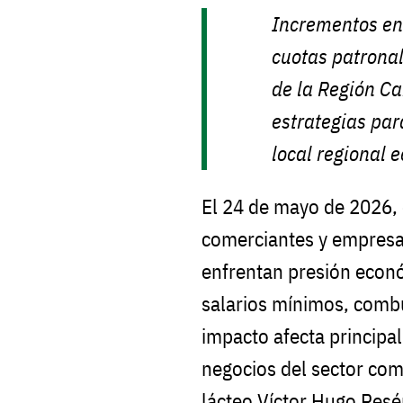
Incrementos en 
cuotas patrona
de la Región C
estrategias par
local regional 
El 24 de mayo de 2026, 
comerciantes y empresar
enfrentan presión econ
salarios mínimos, combu
impacto afecta princip
negocios del sector come
lácteo Víctor Hugo Resén