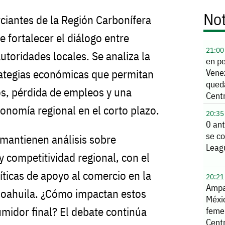
Not
ciantes de la Región Carbonífera
 fortalecer el diálogo entre
21:00
utoridades locales. Se analiza la
en p
ategias económicas que permitan
Vene
qued
ios, pérdida de empleos y una
Cent
onomía regional en el corto plazo.
20:35
0 ant
se co
 mantienen análisis sobre
Leag
 competitividad regional, con el
íticas de apoyo al comercio en la
20:21
Ampa
Coahuila. ¿Cómo impactan estos
Méxi
midor final? El debate continúa
feme
Cent