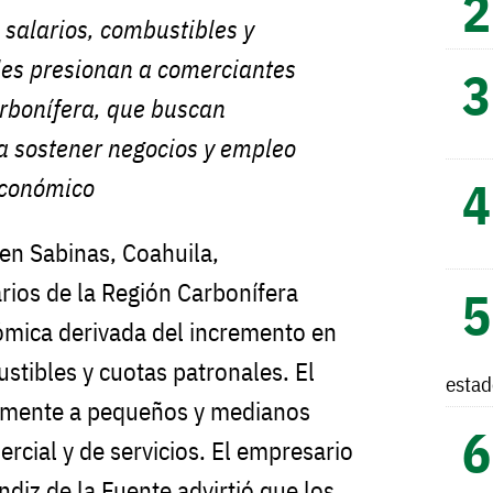
salarios, combustibles y
les presionan a comerciantes
arbonífera, que buscan
a sostener negocios y empleo
económico
en Sabinas, Coahuila,
ios de la Región Carbonífera
ómica derivada del incremento en
stibles y cuotas patronales. El
esta
almente a pequeños y medianos
rcial y de servicios. El empresario
diz de la Fuente advirtió que los