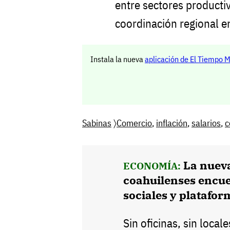
entre sectores producti
coordinación regional 
Instala la nueva
aplicación de El Tiempo 
Sabinas
〉
Comercio
,
inflación
,
salarios
,
c
La nueva
ECONOMÍA:
coahuilenses encue
sociales y platafor
Sin oficinas, sin local