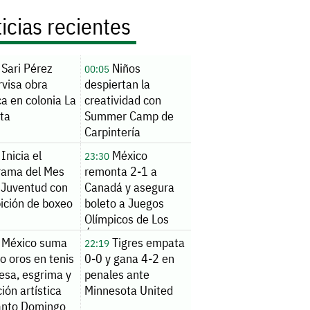
icias recientes
Sari Pérez
Niños
00:05
rvisa obra
despiertan la
ca en colonia La
creatividad con
ita
Summer Camp de
Carpintería
Inicia el
México
23:30
rama del Mes
remonta 2-1 a
 Juventud con
Canadá y asegura
ición de boxeo
boleto a Juegos
Olímpicos de Los
Ángeles 2028
México suma
Tigres empata
22:19
o oros en tenis
0-0 y gana 4-2 en
esa, esgrima y
penales ante
ión artística
Minnesota United
anto Domingo