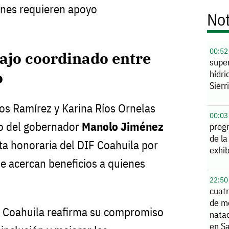
enes requieren apoyo
Not
00:52
ajo coordinado entre
supe
hídri
o
Sierr
os Ramírez y Karina Ríos Ornelas
00:03
do del gobernador
Manolo Jiménez
prog
de la
ta honoraria del DIF Coahuila por
exhib
 acercan beneficios a quienes
22:50
cuatr
de m
F Coahuila reafirma su compromiso
natac
en S