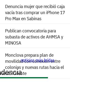
Denuncia mujer que recibió caja
vacía tras comprar un iPhone 17
Pro Max en Sabinas
Publican convocatoria para
subasta de activos de AHMSA y
MINOSA
Monclova prepara plan de
noticias más leídas
movilidad con conexión entre
colonias y nuevas rutas hacia el
ndencia
miento Oriente