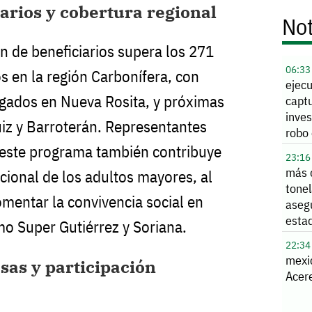
arios y cobertura regional
Not
n de beneficiarios supera los 271
06:33
 en la región Carbonífera, con
ejec
gados en Nueva Rosita, y próximas
capt
inves
iz y Barroterán. Representantes
robo 
Alle
 este programa también contribuye
23:16
más 
ocional de los adultos mayores, al
tone
omentar la convivencia social en
aseg
esta
o Super Gutiérrez y Soriana.
22:34
mexi
sas y participación
Acere