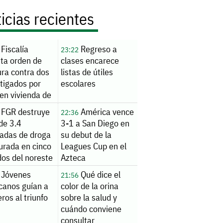
icias recientes
Fiscalía
Regreso a
23:22
uta orden de
clases encarece
ura contra dos
listas de útiles
tigados por
escolares
en vivienda de
nde
FGR destruye
América vence
22:36
de 3.4
3-1 a San Diego en
ladas de droga
su debut de la
urada en cinco
Leagues Cup en el
dos del noreste
Azteca
Jóvenes
Qué dice el
21:56
canos guían a
color de la orina
ros al triunfo
sobre la salud y
cuándo conviene
consultar