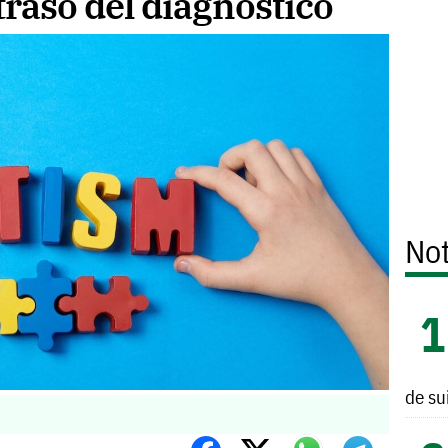
traso del diagnóstico
Not
de su