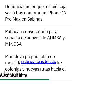
Denuncia mujer que recibió caja
vacía tras comprar un iPhone 17
Pro Max en Sabinas
Publican convocatoria para
subasta de activos de AHMSA y
MINOSA
Monclova prepara plan de
noticias más leídas
movilidad con conexión entre
colonias y nuevas rutas hacia el
ndencia
miento Oriente