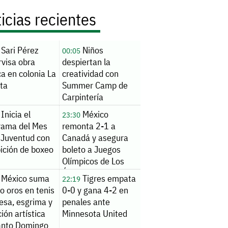
icias recientes
Sari Pérez
Niños
00:05
rvisa obra
despiertan la
ca en colonia La
creatividad con
ita
Summer Camp de
Carpintería
Inicia el
México
23:30
rama del Mes
remonta 2-1 a
 Juventud con
Canadá y asegura
ición de boxeo
boleto a Juegos
Olímpicos de Los
Ángeles 2028
México suma
Tigres empata
22:19
o oros en tenis
0-0 y gana 4-2 en
esa, esgrima y
penales ante
ión artística
Minnesota United
anto Domingo