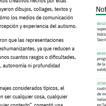
tos creativos hechos por ellas
Not
yeron dibujos, collages, textos y
cómo los medios de comunicación
00:52
rcepción y experiencia del autismo.
supe
hídri
aron que las representaciones
Sierr
deshumanizantes, ya que reducen a
00:03
unos cuantos rasgos o dificultades,
prog
de la
d, autonomía ni profundidad
exhib
22:50
najes considerados típicos, el
cuatr
de m
 ser cualquier cosa, cualquier
natac
quier contexto”, comentó una
en S