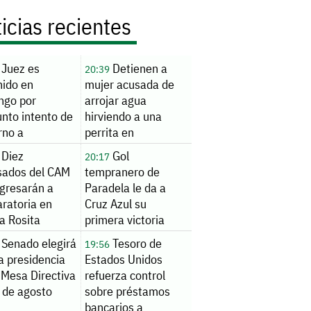
icias recientes
Juez es
Detienen a
20:39
nido en
mujer acusada de
ngo por
arrojar agua
nto intento de
hirviendo a una
rno a
perrita en
onario
Hermosillo
Diez
Gol
20:17
sados del CAM
tempranero de
ngresarán a
Paradela le da a
ratoria en
Cruz Azul su
a Rosita
primera victoria
inaugural en
Senado elegirá
Tesoro de
19:56
Leagues Cup
a presidencia
Estados Unidos
 Mesa Directiva
refuerza control
 de agosto
sobre préstamos
bancarios a