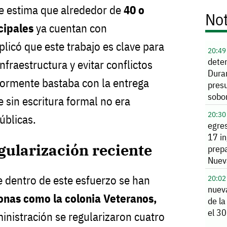
se estima que alrededor de
40 o
Not
cipales
ya cuentan con
plicó que este trabajo es clave para
20:49
dete
nfraestructura y evitar conflictos
Dura
iormente bastaba con la entrega
presu
sobo
 sin escritura formal no era
funci
20:30
úblicas.
egre
17 i
gularización reciente
prepa
Nuev
 dentro de este esfuerzo se han
20:02
nuev
zonas como la colonia Veteranos,
de la
el 30
ministración se regularizaron cuatro